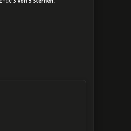
m Ende
3 von 5 Sternen
.