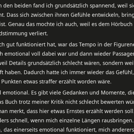
 den beiden fand ich grundsätzlich spannend, weil s
. Dass sich zwischen ihnen Gefühle entwickeln, bring
ist. Genau das mochte ich auch, weil es dem Hörbuch
dstimmung verliert.
ich gut funktioniert hat, war das Tempo in der Figur
ch emotional voll dabei war und dann wieder Passagen
 weil Details grundsätzlich schlecht wären, sondern we
t haben. Dadurch hatte ich immer wieder das Gefühl, 
Punkten etwas straffer erzählt worden wäre.
Fall emotional. Es gibt viele Gedanken und Momente, d
 Buch trotz meiner Kritik nicht schlecht bewerten wü
n merkt, dass hier etwas Ernstes erzählt werden soll
rs schnell, wenn mich einzelne Längen rausbringen. U
, das einerseits emotional funktioniert, mich anderers