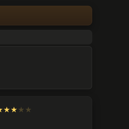
★
★
★
★
★