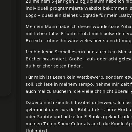
Zu meinem 5-jährigen Blogjubiläum habe ich nic
individuell programmierte Website bekommen, s
Logo – quasi ein kleines Upgrade für mein „Baby
Meinem Mann habe ich dieses wunderbare Zuhau
mit Leben fülle. Er unterstützt mich außerdem v
Bereich – ohne ihn wäre vieles hier so nicht mög
Ich bin keine Schnellleserin und auch kein Mens
Bücher präsentiert. Große Hauls oder acht gele
du hier eher selten finden.
Für mich ist Lesen kein Wettbewerb, sondern etw
soll. Ich lese in meinem Tempo, nehme mir Zeit 
auch mal zu Büchern, die vielleicht nicht überal
Dabei bin ich ziemlich flexibel unterwegs: Ich le
gebraucht oder aus der Bibliothek –, höre Hörb
oder Spotify und nutze für E-Books (gekauft ode
meinen Tolino Shine Color als auch die Kindle Ap
Unlimited.