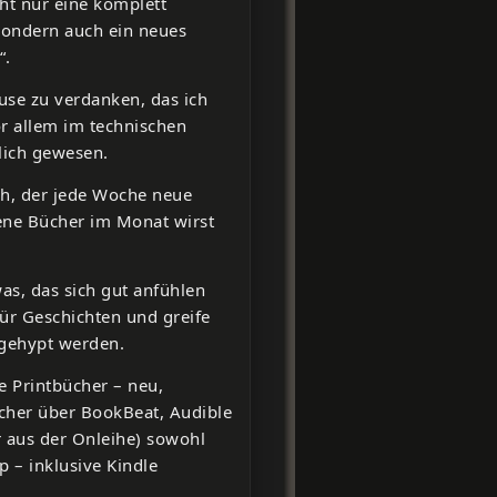
ht nur eine komplett
ondern auch ein neues
“.
se zu verdanken, das ich
or allem im technischen
lich gewesen.
ch, der jede Woche neue
sene Bücher im Monat wirst
as, das sich gut anfühlen
für Geschichten und greife
l gehypt werden.
se Printbücher – neu,
ücher über BookBeat, Audible
r aus der Onleihe) sowohl
p – inklusive Kindle