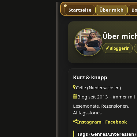
Startseite
Über mich
Bo
Über mic
Bloggerin
Kurz & knapp
Celle (Niedersachsen)
Blog seit 2013 – immer mit
Lesemonate, Rezensionen,
Alltagsstories
Instagram
·
Facebook
Tags (Genres/Interessen)