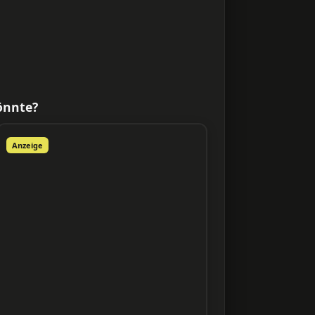
önnte?
Anzeige