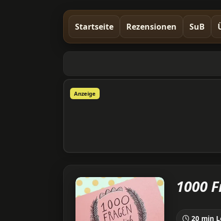
Startseite
Rezensionen
SuB
Anzeige
1000 F
20 min L