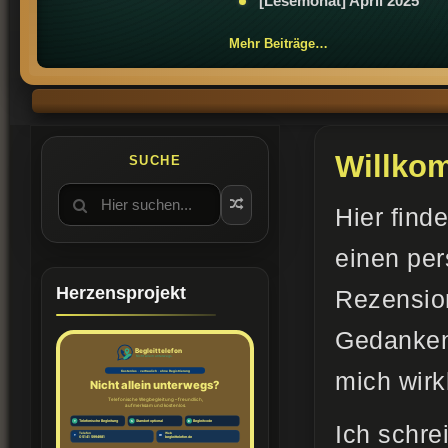
[Lesemonat] April 2025
Mehr Beiträge…
Willkom
SUCHE
Hier find
einen per
Herzensprojekt
Rezensio
Gedanken 
mich wirk
Ich schre