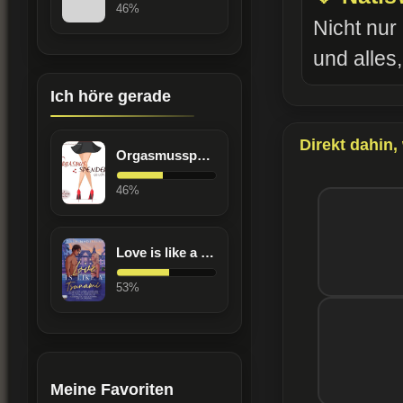
46%
Nicht nur
und alles,
Ich höre gerade
Direkt dahin
Orgasmusspender gesucht
46%
Love is like a Tsunami
53%
Meine Favoriten