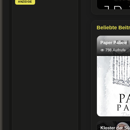
ANZEIGE
Beliebte Beit
Paper Palace
798 Aufrufe
Kloster der S