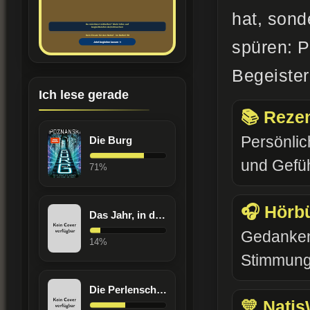
hat, sond
spüren: P
Begeister
Ich lese gerade
📚 Reze
Persönlich
Die Burg
und Gefüh
71%
🎧 Hörb
Das Jahr, in dem ich dich traf
Gedanken
14%
Stimmung 
Die Perlenschwester
💛 Natis