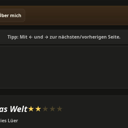
Über mich
Tipp: Mit ← und → zur nächsten/vorherigen Seite.
as Welt
★
★
★
★
★
ies Lüer