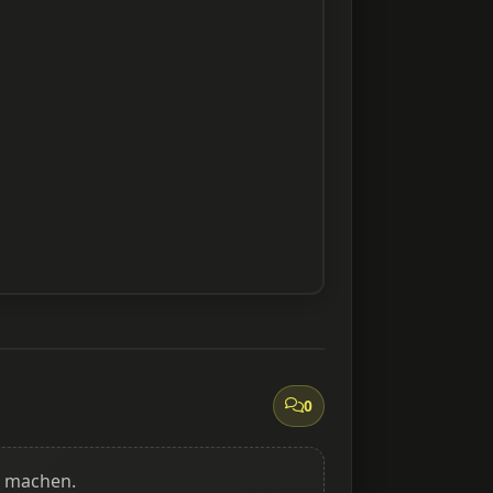
0
g machen.