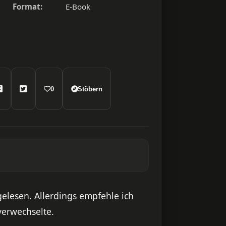
Format:
E-Book
0
Stöbern
gelesen. Allerdings empfehle ich
verwechselte.