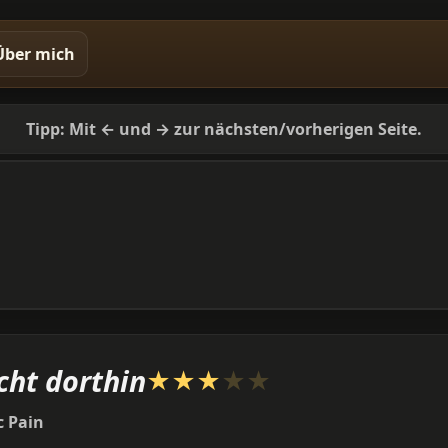
Über mich
Tipp: Mit ← und → zur nächsten/vorherigen Seite.
cht dorthin
★
★
★
★
★
 Pain