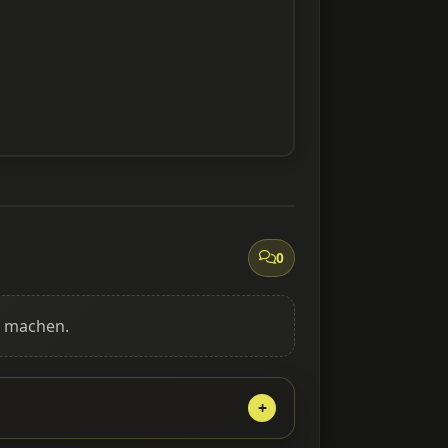
0
g machen.