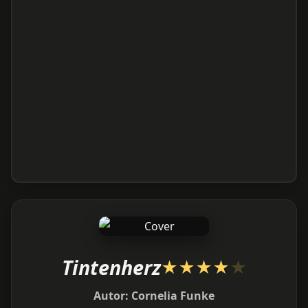
Tintenherz
★
★
★
★
★
Autor:
Cornelia Funke