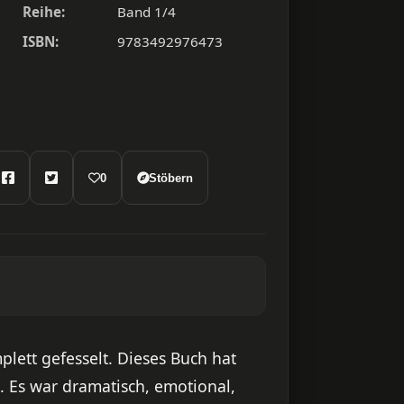
Reihe:
Band 1/4
ISBN:
9783492976473
0
Stöbern
lett gefesselt. Dieses Buch hat
. Es war dramatisch, emotional,