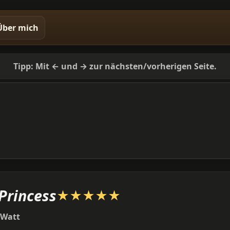
Über mich
Tipp: Mit ← und → zur nächsten/vorherigen Seite.
Princess
★
★
★
★
★
 Watt