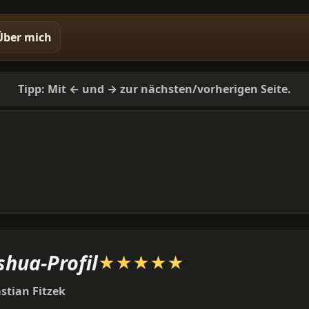
Über mich
Tipp: Mit ← und → zur nächsten/vorherigen Seite.
shua-Profil
★
★
★
★
★
stian Fitzek