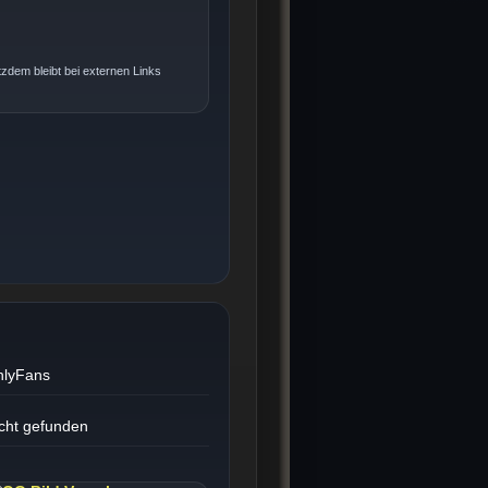
tzdem bleibt bei externen Links
nlyFans
cht gefunden