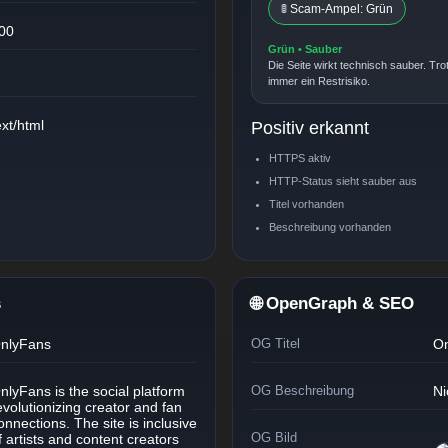
🚦 Scam-Ampel: Grün
00
Grün • Sauber
Die Seite wirkt technisch sauber. Tro
immer ein Restrisiko.
ext/html
Positiv erkannt
HTTPS aktiv
HTTP-Status sieht sauber aus
Titel vorhanden
Beschreibung vorhanden
s
🌐 OpenGraph & SEO
nlyFans
OG Titel
O
nlyFans is the social platform
OG Beschreibung
Ni
evolutionizing creator and fan
onnections. The site is inclusive
OG Bild
f artists and content creators