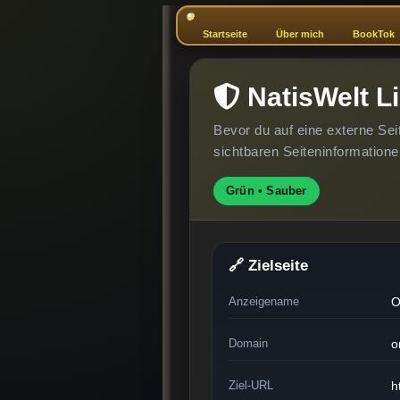
Startseite
Über mich
BookTok
NatisWelt L
Bevor du auf eine externe Sei
sichtbaren Seiteninformatione
Grün • Sauber
🔗 Zielseite
Anzeigename
O
Domain
o
Ziel-URL
h