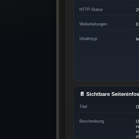
HTTP-Status
2
Weiterleitungen
0
Inhaltstyp
t
📄 Sichtbare Seiteninfo
Titel
O
Beschreibung
O
r
c
o