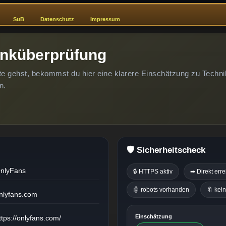
SuB
Datenschutz
Impressum
inküberprüfung
te gehst, bekommst du hier eine klarere Einschätzung zu Techni
n.
🛡️ Sicherheitscheck
nlyFans
🔒 HTTPS aktiv
➡ Direkt err
🤖 robots vorhanden
🔖 kei
nlyfans.com
Einschätzung
ttps://onlyfans.com/