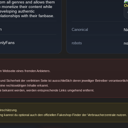
rom all genres and allows them
o monetize their content while
eveloping authentic
elationships with their fanbase.
n
Canonical
Ni
nlyFans
robots
no
en Webseite eines fremden Anbieters.
und Sicherheit der verlinkten Seite ist ausschließlich deren jeweiliger Betreiber verantwortlich
ine rechtswidrigen Inhalte erkannt.
ße bekannt werden, werden entsprechende Links umgehend entfernt.
einschätzung.
ng kannst du optional auch den offiziellen Fakeshop-Finder der Verbraucherzentrale nutzen.