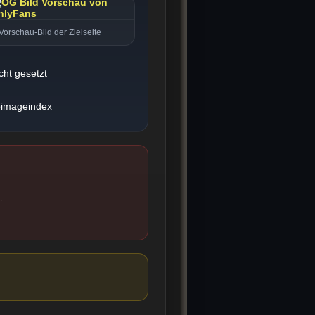
Vorschau-Bild der Zielseite
cht gesetzt
imageindex
.